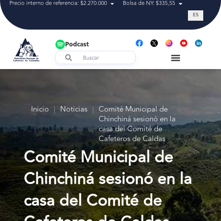
Precio interno de referencia: $2.270.000
Bolsa de NY: $335,55
Tasa de cam
ES
Podcast
Inicio
|
Noticias
|
Comité Municipal de
Chinchiná sesionó en la
casa del Comité de
Cafeteros de Caldas
Comité Municipal de
Chinchiná sesionó en la
casa del Comité de