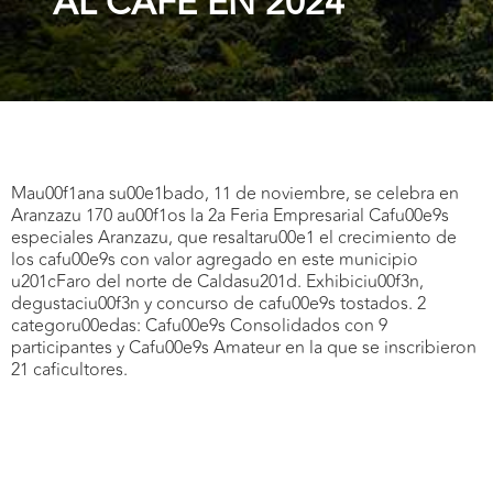
AL CAFÉ EN 2024
Mau00f1ana su00e1bado, 11 de noviembre, se celebra en
Aranzazu 170 au00f1os la 2a Feria Empresarial Cafu00e9s
especiales Aranzazu, que resaltaru00e1 el crecimiento de
los cafu00e9s con valor agregado en este municipio
u201cFaro del norte de Caldasu201d. Exhibiciu00f3n,
degustaciu00f3n y concurso de cafu00e9s tostados. 2
categoru00edas: Cafu00e9s Consolidados con 9
participantes y Cafu00e9s Amateur en la que se inscribieron
21 caficultores.