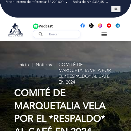
Precio interno de referencia: $2.270.000
Bolsa de NY: $335,55
Tasa de cam
ES
Podcast
Inicio
|
Noticias
|
COMITÉ DE
MARQUETALIA VELA POR
EL *RESPALDO* AL CAFÉ
EN 2024
COMITÉ DE
MARQUETALIA VELA
POR EL *RESPALDO*