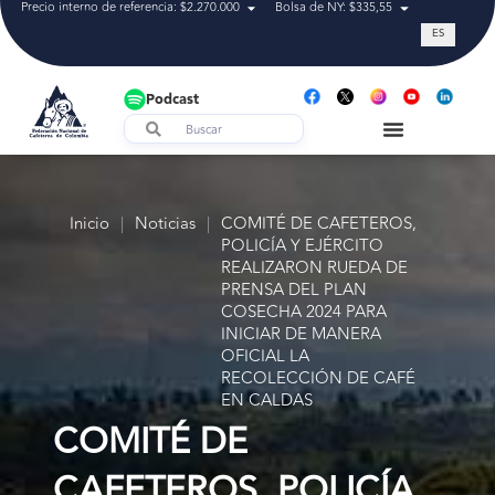
Precio interno de referencia: $2.270.000
Bolsa de NY: $335,55
Tasa de cam
ES
Podcast
Inicio
|
Noticias
|
COMITÉ DE CAFETEROS,
POLICÍA Y EJÉRCITO
REALIZARON RUEDA DE
PRENSA DEL PLAN
COSECHA 2024 PARA
INICIAR DE MANERA
OFICIAL LA
RECOLECCIÓN DE CAFÉ
EN CALDAS
COMITÉ DE
CAFETEROS, POLICÍA