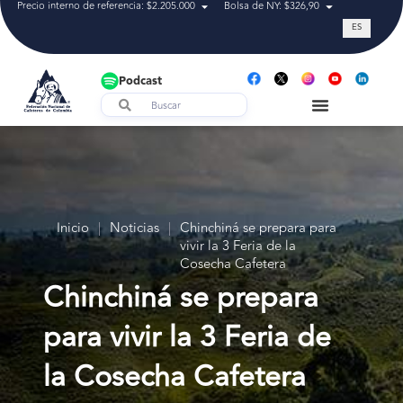
Precio interno de referencia: $2.205.000
Bolsa de NY: $326,90
Tasa de cam
ES
Podcast
Inicio
|
Noticias
|
Chinchiná se prepara para
vivir la 3 Feria de la
Cosecha Cafetera
Chinchiná se prepara
para vivir la 3 Feria de
la Cosecha Cafetera