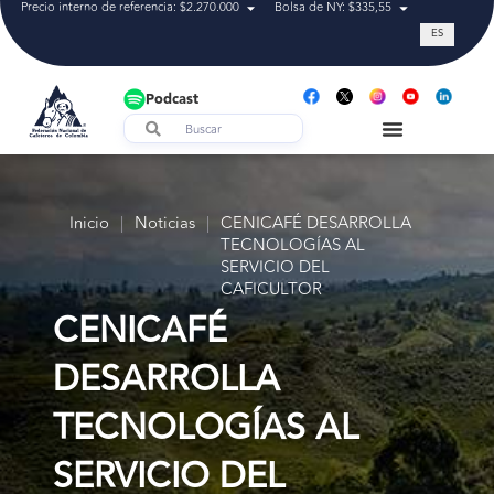
Precio interno de referencia: $2.270.000
Bolsa de NY: $335,55
Tasa de cam
ES
Podcast
Inicio
|
Noticias
|
CENICAFÉ DESARROLLA
TECNOLOGÍAS AL
SERVICIO DEL
CAFICULTOR
CENICAFÉ
DESARROLLA
TECNOLOGÍAS AL
SERVICIO DEL