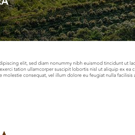
RA
dipiscing elit, sed diam nonummy nibh euismod tincidunt ut la
exerci tation ullamcorper suscipit lobortis nisl ut aliquip ex
sse molestie consequat, vel illum dolore eu feugiat nulla facilisi