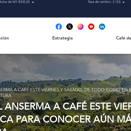
Bolsa de NY: $335,55
Tasa de cambio: 3.153
Estrategia
Café de Ca
t
ción
Estrategia
Café de
ANSERMA A CAFÉ ESTE VIERNES Y SÁBADO, DE TODO COMO EN
LTURA
AL ANSERMA A CAFÉ ESTE VI
CA PARA CONOCER AÚN MÁS