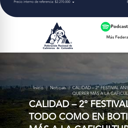
Precio interno de referencia: $2.270.000
Más Federación
Podcas
Más Federa
Inicio
|
Noticias
|
CALIDAD – 2° FESTIVAL 
QUERER MÁS A LA CAFICU
CALIDAD – 2° FESTIV
TODO COMO EN BOTI