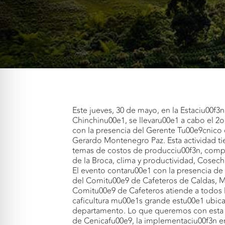
Este jueves, 30 de mayo, en la Estaciu00f3
Chinchinu00e1, se llevaru00e1 a cabo el 2
con la presencia del Gerente Tu00e9cnico 
Gerardo Montenegro Paz. Esta actividad tie
temas de costos de producciu00f3n, comp
de la Broca, clima y productividad, Cosech
El evento contaru00e1 con la presencia de 1
del Comitu00e9 de Cafeteros de Caldas, Ma
Comitu00e9 de Cafeteros atiende a todos l
caficultura mu00e1s grande estu00e1 ubica
departamento. Lo que queremos con esta a
de Cenicafu00e9, la implementaciu00f3n en