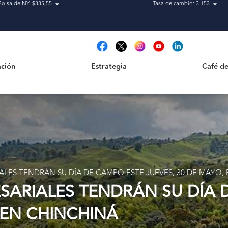
Bolsa de NY: $335,55
Tasa de cambio: 3.153
Estrategia
Café de Ca
t
ción
Estrategia
Café de
ALES TENDRÁN SU DÍA DE CAMPO ESTE JUEVES, 30 DE MAYO,
SARIALES TENDRÁN SU DÍA 
 EN CHINCHINÁ