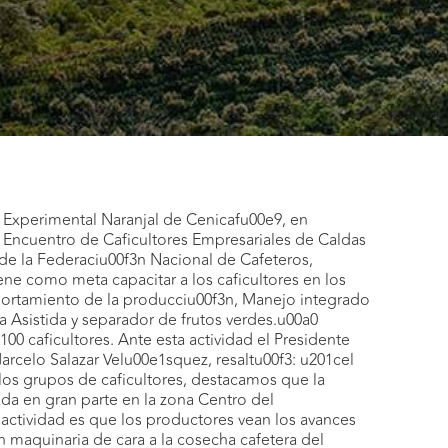
n Experimental Naranjal de Cenicafu00e9, en
o Encuentro de Caficultores Empresariales de Caldas
de la Federaciu00f3n Nacional de Cafeteros,
ne como meta capacitar a los caficultores en los
ortamiento de la producciu00f3n, Manejo integrado
a Asistida y separador de frutos verdes.u00a0
00 caficultores. Ante esta actividad el Presidente
rcelo Salazar Velu00e1squez, resaltu00f3: u201cel
os grupos de caficultores, destacamos que la
da en gran parte en la zona Centro del
ctividad es que los productores vean los avances
 maquinaria de cara a la cosecha cafetera del