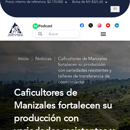
Precio interno de referencia: $2.170.000
Bolsa de NY: $321,65
Tasa de cam
ES
Podcast
Inicio
|
Noticias
|
Caficultores de Manizales
fortalecen su producción
con variedades resistentes y
talleres de transferencia de
conocimiento
Caficultores de
Manizales fortalecen su
producción con