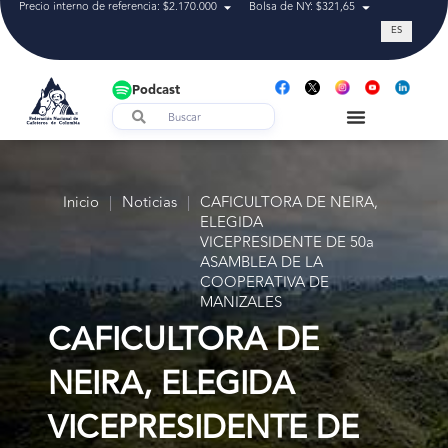
Precio interno de referencia: $2.170.000
Bolsa de NY: $321,65
Tasa de cam
ES
Podcast
Inicio
|
Noticias
|
CAFICULTORA DE NEIRA,
ELEGIDA
VICEPRESIDENTE DE 50a
ASAMBLEA DE LA
COOPERATIVA DE
MANIZALES
CAFICULTORA DE
NEIRA, ELEGIDA
VICEPRESIDENTE DE