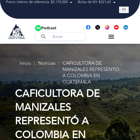
Precio interno de referencia: $2.170.000
Bolsa de NY: $321,65
Tasa de cam
ES
Podcast
Inicio
|
Noticias
|
CAFICULTORA DE
MANIZALES REPRESENTÓ
A COLOMBIA EN
GUATEMALA
CAFICULTORA DE
MANIZALES
REPRESENTÓ A
COLOMBIA EN