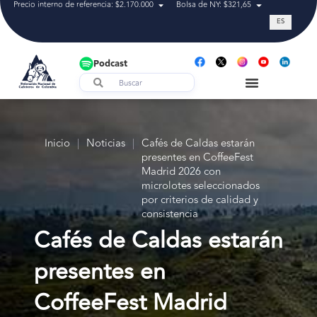
Precio interno de referencia: $2.170.000
Bolsa de NY: $321,65
Tasa de cam
ES
Podcast
Inicio
|
Noticias
|
Cafés de Caldas estarán
presentes en CoffeeFest
Madrid 2026 con
microlotes seleccionados
por criterios de calidad y
consistencia
Cafés de Caldas estarán
presentes en
CoffeeFest Madrid