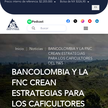
Precio interno de referencia: $2.205.000
Bolsa de NY: $326,90
Tasa de cam
ES
Podcast
Inicio
|
Noticias
|
BANCOLOMBIA Y LA FNC
CREAN ESTRATEGIAS
PARA LOS CAFICULTORES
DEL PAÍS
BANCOLOMBIA Y LA
FNC CREAN
ESTRATEGIAS PARA
LOS CAFICULTORES