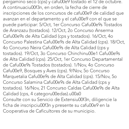
pergamino seco (cps) y cafu00e9 tostado el 12 de octubre.
A continuaciu00f3n, en orden, la fecha de cierre de
inscripciones de los concursos de cafu00e9 de calidad que
avanzan en el departamento y el cafu00e9 con el que se
puede participar: 5/Oct, 1er Concurso Cafu00e9s Tostados
de Aranzazu (tostados). 12/Oct, 2o Concurso Anserma
Cafu00e9s de Alta Calidad (cps y tostados). 16/Oct, 4o
Concurso Palestina Cafu00e9s de Alta Calidad (cps). 18/Oct,
4o Concurso Neira Cafu00e9s de Alta Calidad (cps y
tostados). 19/Oct, 3o Concurso Chinchinu00e1 Cafu00e9s
de Alta Calidad (cps). 25/Oct, 1er Concurso Departamental
de Cafu00e9s Tostados (tostados). 1/Nov, 4o Concurso
Cafu00e9, Bosques y Aves (cps). 9/Nov, 5o Concurso
Marquetalia Cafu00e9s de Alta Calidad (cps). 15/Nov, 5o
Concurso Salamina Cafu00e9s de Alta Calidad (cps y
tostados). 16/Nov, 21 Concurso Caldas Cafu00e9s de Alta
Calidad (cps, 4 categoru00edas).u00a0
Consulte con su Servicio de Extensiu00f3n, diligencie la
ficha de inscripciu00f3n y presente su cafu00e9 en la
Cooperativa de Caficultores de su municipio.