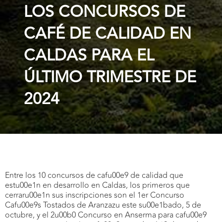
LOS CONCURSOS DE
CAFÉ DE CALIDAD EN
CALDAS PARA EL
ÚLTIMO TRIMESTRE DE
2024
Entre los 10 concursos de cafu00e9 de calidad que
estu00e1n en desarrollo en Caldas, los primeros que
cerraru00e1n sus inscripciones son el 1er Concurso
Cafu00e9s Tostados de Aranzazu este su00e1bado, 5 de
octubre, y el 2u00b0 Concurso en Anserma para cafu00e9