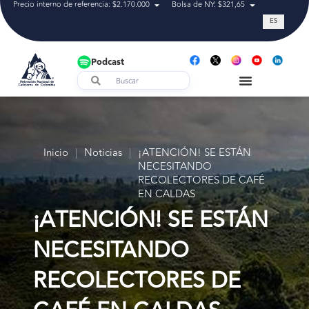
Precio interno de referencia: $2.170.000
Bolsa de NY: $321,65
Tasa de cam
ES
Podcast
Inicio
|
Noticias
|
¡ATENCIÓN! SE ESTÁN
NECESITANDO
RECOLECTORES DE CAFÉ
EN CALDAS
¡ATENCIÓN! SE ESTÁN
NECESITANDO
RECOLECTORES DE