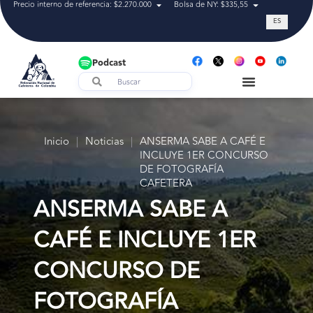
Precio interno de referencia: $2.270.000
Bolsa de NY: $335,55
Tasa de cam
ES
Podcast
Inicio
|
Noticias
|
ANSERMA SABE A CAFÉ E
INCLUYE 1ER CONCURSO
DE FOTOGRAFÍA
CAFETERA
ANSERMA SABE A
CAFÉ E INCLUYE 1ER
CONCURSO DE
FOTOGRAFÍA