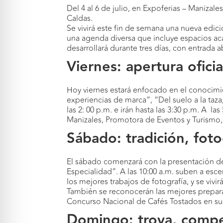
Del 4 al 6 de julio, en Expoferias – Manizal
Caldas.
Se vivirá este fin de semana una nueva edic
una agenda diversa que incluye espacios ac
desarrollará durante tres días, con entrada a
Viernes: apertura ofici
Hoy viernes estará enfocado en el conocim
experiencias de marca”, “Del suelo a la taza
las 2: 00 p.m. e irán hasta las 3:30 p.m. A l
Manizales, Promotora de Eventos y Turismo,
Sábado: tradición, foto
El sábado comenzará con la presentación del
Especialidad”. A las 10:00 a.m. suben a esc
los mejores trabajos de fotografía, y se vivi
También se reconocerán las mejores preparac
Concurso Nacional de Cafés Tostados en sus
Domingo: trova, compe