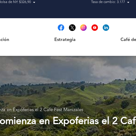
Bolsa de NY: $326,90
Tasa de cambio: 3.177
Estrategia
Café de Ca
t
ción
Estrategia
Café de
a en Expoferias el 2 Café Fest Manizales
omienza en Expoferias el 2 Caf