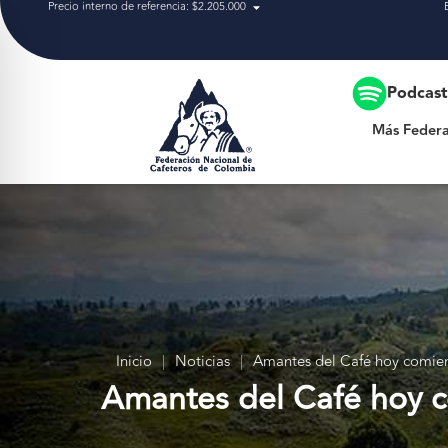
Precio interno de referencia: $2.205.000
Más Federación
Podcas
Más Federa
Inicio
|
Noticias
|
Amantes del Café hoy comienz
Amantes del Café hoy c