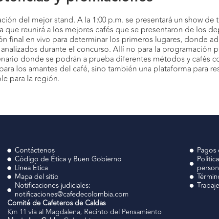
ción del mejor stand. A la 1:00 p.m. se presentará un show de t
a que reunirá a los mejores cafés que se presentaron de los de
ión final en vivo para determinar los primeros lugares, donde a
 analizados durante el concurso. Allí no para la programación 
ario donde se podrán a prueba diferentes métodos y cafés con 
ara los amantes del café, sino también una plataforma para resal
le para la región.
Contáctenos
Pagos 
Código de Ética y Buen Gobierno
Polític
Línea Ética
person
Mapa del sitio
Términ
Notificaciones judiciales:
Trabaj
notificaciones@cafedecolombia.com
Comité de Cafeteros de Caldas
Km 11 vía al Magdalena, Recinto del Pensamiento