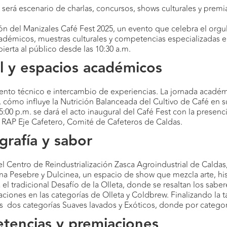
es será escenario de charlas, concursos, shows culturales y prem
ión del Manizales Café Fest 2025, un evento que celebra el orgu
adémicos, muestras culturales y competencias especializadas e
bierta al público desde las 10:30 a.m.
al y espacios académicos
iento técnico e intercambio de experiencias. La jornada acad
, cómo influye la Nutrición Balanceada del Cultivo de Café en s
as 5:00 p.m. se dará el acto inaugural del Café Fest con la presen
 RAP Eje Cafetero, Comité de Cafeteros de Caldas.
grafía y sabor
 Centro de Reindustrialización Zasca Agroindustrial de Caldas,
ena Pesebre y Dulcinea, un espacio de show que mezcla arte, his
rá el tradicional Desafío de la Olleta, donde se resaltan los sab
iones en las categorías de Olleta y Coldbrew. Finalizando la ta
 dos categorías Suaves lavados y Exóticos, donde por categorí
tencias y premiaciones