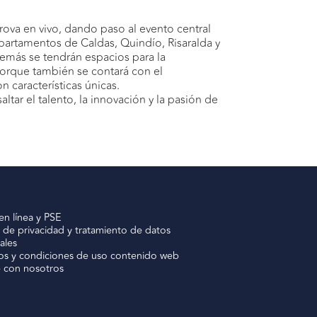
rova en vivo, dando paso al evento central
partamentos de Caldas, Quindío, Risaralda y
demás se tendrán espacios para la
porque también se contará con el
características únicas.
tar el talento, la innovación y la pasión de
en línea y PSE
a de privacidad y tratamiento de datos
ales
os y condiciones de uso contenido web
e con nosotros