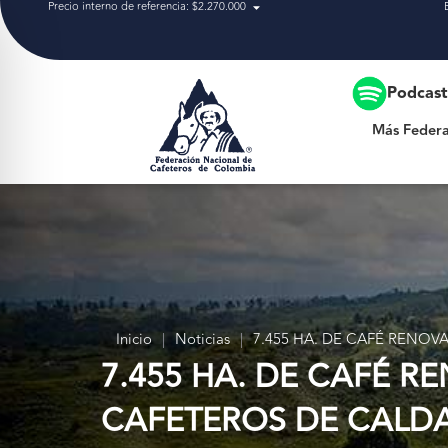
Precio interno de referencia: $2.270.000
Más Federación
Podcas
Más Federa
Inicio
|
Noticias
|
7.455 HA. DE CAFÉ RENO
7.455 HA. DE CAFÉ R
CAFETEROS DE CALD