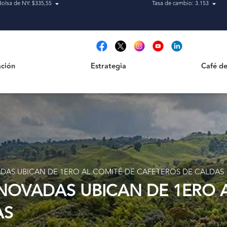
Bolsa de NY: $335,55
Tasa de cambio: 3.153
Estrategia
Café de Ca
t
ción
Estrategia
Café de
VADAS UBICAN DE 1ERO AL COMITÉ DE CAFETEROS DE CALDAS
ENOVADAS UBICAN DE 1ERO 
AS