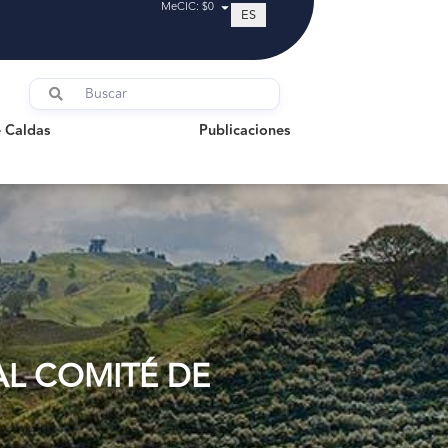
MeCIC: $0
ES
ldas
Publicaciones
 Caldas
Publicaciones
AL COMITÉ DE