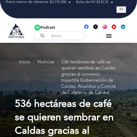
Precio interno de referencia: $2.270.000
Bolsa de NY: $335,55
Tasa de cam
ES
Podcast
Inicio
|
Noticias
|
536 hectáreas de café se
quieren sembrar en Caldas
gracias al convenio
tripartita Gobernación de
Caldas, Alcaldías y Comité
de Cafeteros de Caldas
536 hectáreas de café
se quieren sembrar en
Caldas gracias al