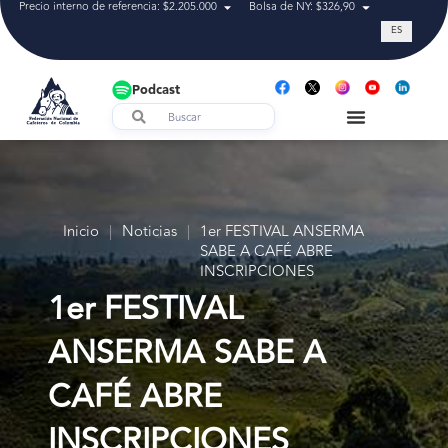
Precio interno de referencia: $2.205.000
Bolsa de NY: $326,90
Tasa de cam
ES
Podcast
Inicio
|
Noticias
|
1er FESTIVAL ANSERMA
SABE A CAFÉ ABRE
INSCRIPCIONES
1er FESTIVAL
ANSERMA SABE A
CAFÉ ABRE
INSCRIPCIONES