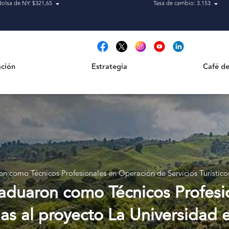
Bolsa de NY: $321,65
Tasa de cambio: 3.153
Estrategia
Café de Ca
t
ción
Estrategia
Café de
ron como Técnicos Profesionales en Operación de Servicios Turístic
graduaron como Técnicos Profes
cias al proyecto La Universidad