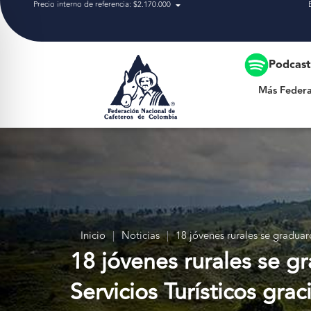
Precio interno de referencia: $2.170.000
Más Federación
Podcas
Más Federa
Inicio
|
Noticias
|
18 jóvenes rurales se gradua
18 jóvenes rurales se 
Servicios Turísticos gra