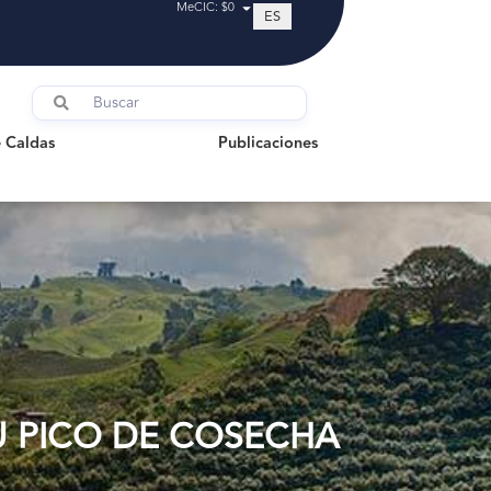
MeCIC: $0
ES
ldas
Publicaciones
 Caldas
Publicaciones
U PICO DE COSECHA