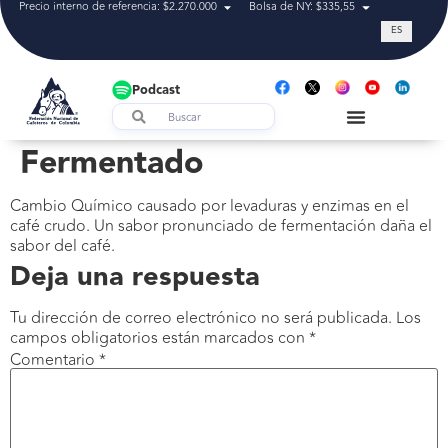
Precio interno de referencia: $2.270.000
Bolsa de NY: $335,55
Tasa de cam
ES
Podcast
Fermentado
Cambio Químico causado por levaduras y enzimas en el
café crudo. Un sabor pronunciado de fermentación daña el
sabor del café.
Deja una respuesta
Tu dirección de correo electrónico no será publicada.
Los
campos obligatorios están marcados con
*
Comentario
*