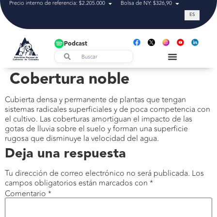
Precio interno de referencia: $2.205.000
Bolsa de NY: $326,90
Tasa de cam
ES
Podcast
Cobertura noble
Cubierta densa y permanente de plantas que tengan
sistemas radicales superficiales y de poca competencia con
el cultivo. Las coberturas amortiguan el impacto de las
gotas de lluvia sobre el suelo y forman una superficie
rugosa que disminuye la velocidad del agua.
Deja una respuesta
Tu dirección de correo electrónico no será publicada.
Los
campos obligatorios están marcados con
*
Comentario
*