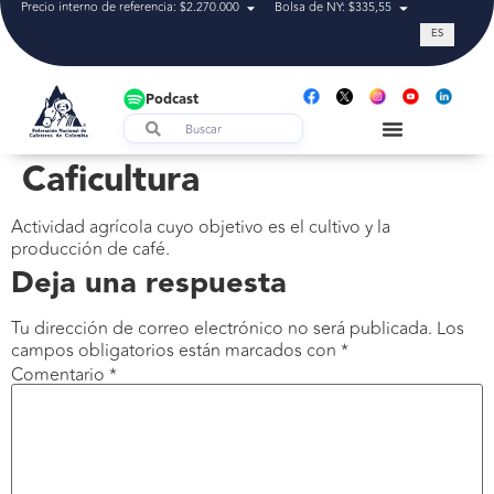
Precio interno de referencia: $2.270.000
Bolsa de NY: $335,55
Tasa de cam
ES
Podcast
Caficultura
Actividad agrícola cuyo objetivo es el cultivo y la
producción de café.
Deja una respuesta
Tu dirección de correo electrónico no será publicada.
Los
campos obligatorios están marcados con
*
Comentario
*