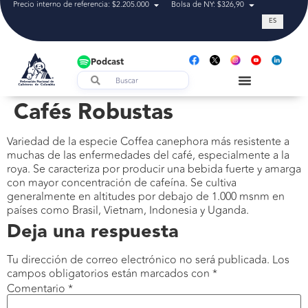
Precio interno de referencia: $2.205.000
Bolsa de NY: $326,90
Tasa de cam
ES
Podcast
Cafés Robustas
Variedad de la especie Coffea canephora más resistente a
muchas de las enfermedades del café, especialmente a la
roya. Se caracteriza por producir una bebida fuerte y amarga
con mayor concentración de cafeína. Se cultiva
generalmente en altitudes por debajo de 1.000 msnm en
países como Brasil, Vietnam, Indonesia y Uganda.
Deja una respuesta
Tu dirección de correo electrónico no será publicada.
Los
campos obligatorios están marcados con
*
Comentario
*