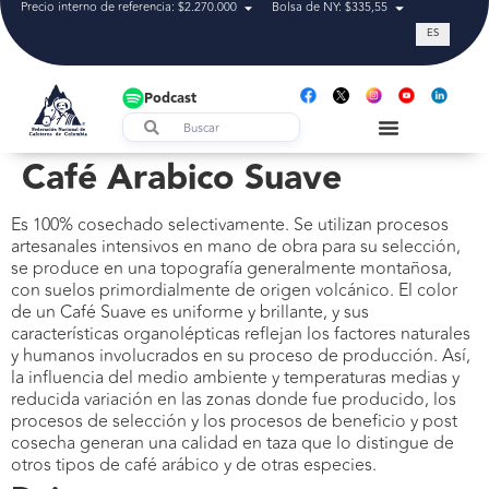
Precio interno de referencia: $2.270.000
Bolsa de NY: $335,55
Tasa de cam
ES
Podcast
Café Arabico Suave
Es 100% cosechado selectivamente. Se utilizan procesos
artesanales intensivos en mano de obra para su selección,
se produce en una topografía generalmente montañosa,
con suelos primordialmente de origen volcánico. El color
de un Café Suave es uniforme y brillante, y sus
características organolépticas reflejan los factores naturales
y humanos involucrados en su proceso de producción. Así,
la influencia del medio ambiente y temperaturas medias y
reducida variación en las zonas donde fue producido, los
procesos de selección y los procesos de beneficio y post
cosecha generan una calidad en taza que lo distingue de
otros tipos de café arábico y de otras especies.