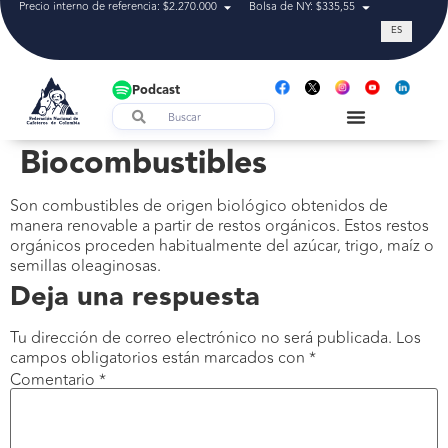
Precio interno de referencia: $2.270.000
Bolsa de NY: $335,55
Tasa de cam
ES
Podcast
Biocombustibles
Son combustibles de origen biológico obtenidos de
manera renovable a partir de restos orgánicos. Estos restos
orgánicos proceden habitualmente del azúcar, trigo, maíz o
semillas oleaginosas.
Deja una respuesta
Tu dirección de correo electrónico no será publicada.
Los
campos obligatorios están marcados con
*
Comentario
*