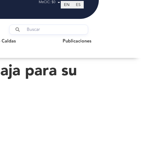
MeCIC: $0
EN
ES
ldas
Publicaciones
 Caldas
Publicaciones
aja para su