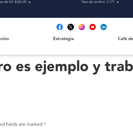
sa de NY: $326,90
Tasa de cambio: 3.177
Estrategia
Café de Ca
t
ción
Estrategia
Café de
ro es ejemplo y trab
ed fields are marked
*